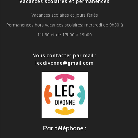
v
Vacances scolaires et permanences
è
i
Vacances scolaires et jours fériés
n
e
Permanences hors vacances scolaires: mercredi de 9h30 à
g
m
11h30 et de 17h00 à 19h00
a
e
t
n
Nous contacter par mail :
lecdivonne@gmail.com
t
i
o
n
d
e
Par téléphone :
v