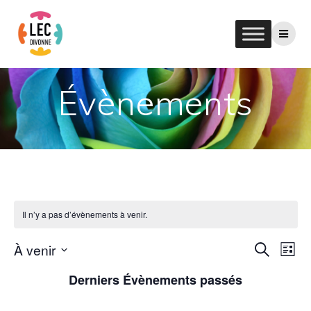
Passer
au
contenu
Évènements
Il n’y a pas d’évènements à venir.
R
À venir
N
Recherche
Liste
Sélectionnez
a
e
Derniers Évènements passés
une
v
date.