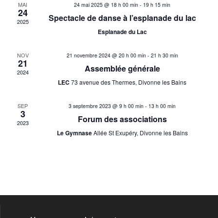
c
i
MAI
24 mai 2025 @ 18 h 00 min
-
19 h 15 min
24
h
g
Spectacle de danse à l’esplanade du lac
2025
a
Esplanade du Lac
e
t
NOV
r
21 novembre 2024 @ 20 h 00 min
-
21 h 30 min
i
21
Assemblée générale
2024
o
c
LEC
73 avenue des Thermes, Divonne les Bains
n
h
d
SEP
3 septembre 2023 @ 9 h 00 min
-
13 h 00 min
3
e
Forum des associations
e
2023
Le Gymnase
Allée St Exupéry, Divonne les Bains
v
e
u
t
e
n
s
É
a
v