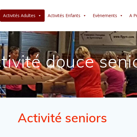
Activités Adultes
Activités Enfants
Evènements
A P
tivité douce seni
Activité seniors