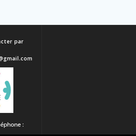
cter par
e@gmail.com
léphone :