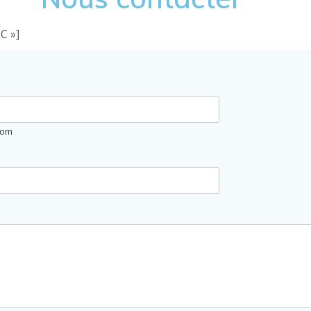
C »]
om