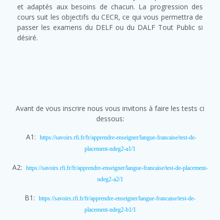
et adaptés aux besoins de chacun. La progression des
cours suit les objectifs du CECR, ce qui vous permettra de
passer les examens du DELF ou du DALF Tout Public si
désiré.
Avant de vous inscrire nous vous invitons à faire les tests ci
dessous:
A1:
https://savoirs.rfi.fr/fr/apprendre-enseigner/langue-francaise/test-de-
placement-ndeg2-a1/1
A2:
https://savoirs.rfi.fr/fr/apprendre-enseigner/langue-francaise/test-de-placement-
ndeg2-a2/1
B1:
https://savoirs.rfi.fr/fr/apprendre-enseigner/langue-francaise/test-de-
placement-ndeg2-b1/1