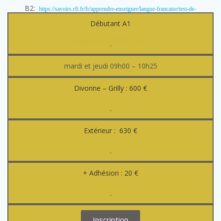
B2:
https://savoirs.rfi.fr/fr/apprendre-enseigner/langue-francaise/test-de-
placement-ndeg2-b2/1
Débutant A1
Programme 2026- 2027
.
mardi et jeudi 09h00 – 10h25
Divonne – Grilly : 600 €
.
Extérieur : 630 €
.
+ Adhésion : 20 €
.
Inscription