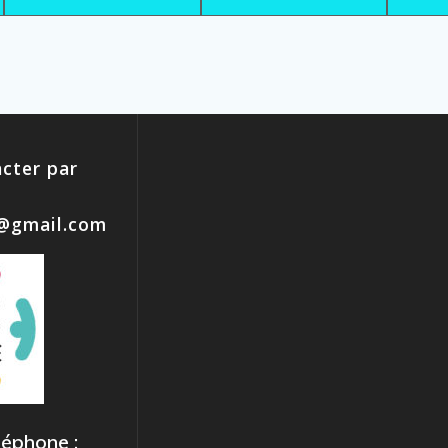
cter par
e@gmail.com
léphone :