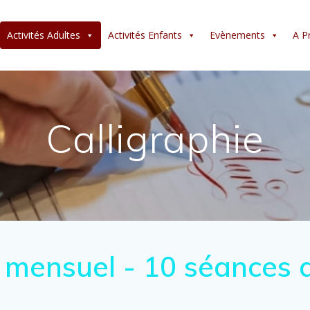
Activités Adultes
Activités Enfants
Evènements
A P
Calligraphie
r mensuel - 10 séances 