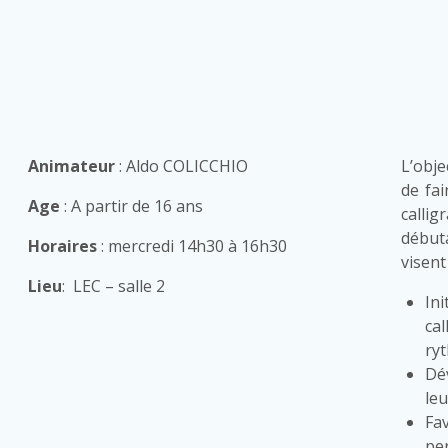
Animateur
: Aldo COLICCHIO
L’obje
de fai
Age
: A partir de 16 ans
callig
début
Horaires
: mercredi 14h30 à 16h30
visent 
Lieu
: LEC – salle 2
In
ca
ryt
Dé
leu
Fa
per