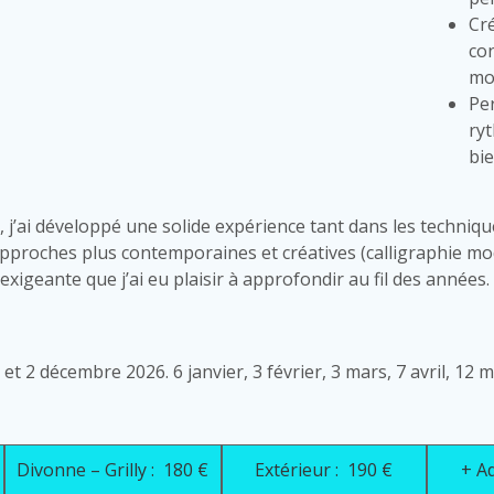
Cr
co
mo
Pe
ry
bie
, j’ai développé une solide expérience tant dans les technique
 approches plus contemporaines et créatives (calligraphie mo
exigeante que j’ai eu plaisir à approfondir au fil des années.
 2 décembre 2026. 6 janvier, 3 février, 3 mars, 7 avril, 12 ma
Divonne – Grilly : 180 €
Extérieur : 190 €
+ Ad