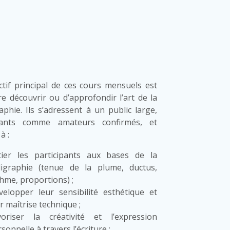
ctif principal de ces cours mensuels est
re découvrir ou d’approfondir l’art de la
raphie. Ils s’adressent à un public large,
ants comme amateurs confirmés, et
à :
itier les participants aux bases de la
lligraphie (tenue de la plume, ductus,
hme, proportions) ;
velopper leur sensibilité esthétique et
r maîtrise technique ;
voriser la créativité et l’expression
sonnelle à travers l’écriture ;