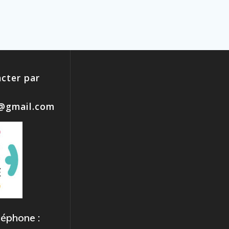
cter par
e@gmail.com
léphone :