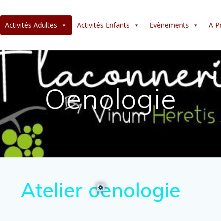
Activités Adultes
Activités Enfants
Evènements
A P
Oenologie
Atelier oenologie