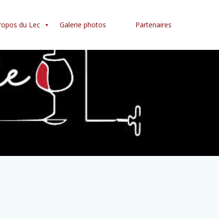
ropos du Lec
Galerie photos
Partenaires